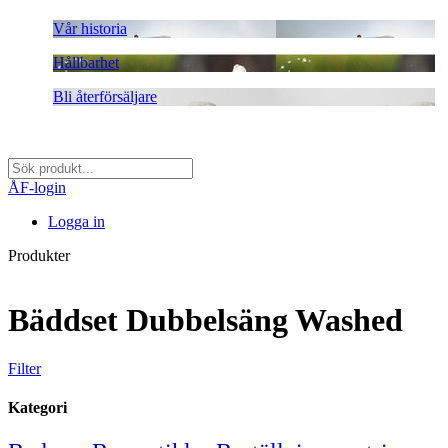
Vår historia
Hållbarhet
Bli återförsäljare
ÅF-login
Logga in
Produkter
Bäddset Dubbelsäng Washed
Filter
Kategori