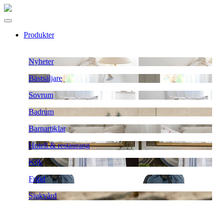
Produkter
Nyheter
Bästsäljare
Sovrum
Badrum
Barnartiklar
Hotell & restaurang
Kök
Fritid
Sjukvård