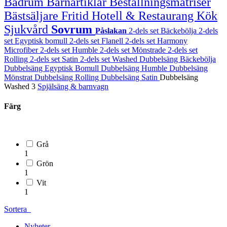
Badrum
Barnartiklar
Beställningsmatriser
Bästsäljare
Fritid
Hotell & Restaurang
Kök
Sjukvård
Sovrum
Påslakan
2-dels set Bäckebölja
2-dels
set Egyptisk bomull
2-dels set Flanell
2-dels set Harmony
Microfiber
2-dels set Humble
2-dels set Mönstrade
2-dels set
Rolling
2-dels set Satin
2-dels set Washed
Dubbelsäng Bäckebölja
Dubbelsäng Egyptisk Bomull
Dubbelsäng Humble
Dubbelsäng
Mönstrat
Dubbelsäng Rolling
Dubbelsäng Satin
Dubbelsäng
Washed
3
Spjälsäng & barnvagn
Färg
Grå
1
Grön
1
Vit
1
Sortera
Nyheter