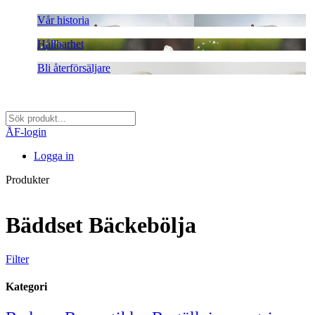
Vår historia
Hållbarhet
Bli återförsäljare
ÅF-login
Logga in
Produkter
Bäddset Bäckebölja
Filter
Kategori