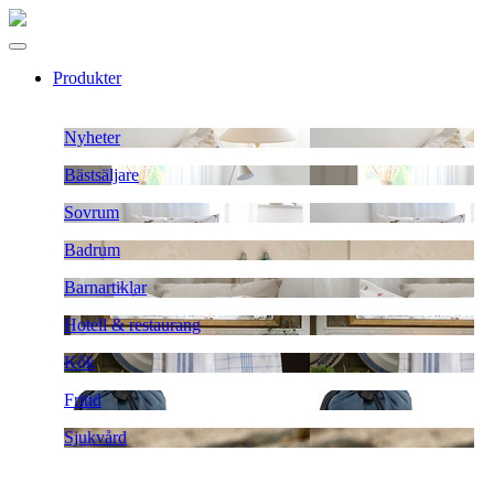
Produkter
Nyheter
Bästsäljare
Sovrum
Badrum
Barnartiklar
Hotell & restaurang
Kök
Fritid
Sjukvård