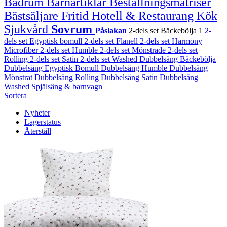
Badrum
Barnartiklar
Beställningsmatriser
Bästsäljare
Fritid
Hotell & Restaurang
Kök
Sjukvård
Sovrum
Påslakan
2-dels set Bäckebölja
1
2-
dels set Egyptisk bomull
2-dels set Flanell
2-dels set Harmony
Microfiber
2-dels set Humble
2-dels set Mönstrade
2-dels set
Rolling
2-dels set Satin
2-dels set Washed
Dubbelsäng Bäckebölja
Dubbelsäng Egyptisk Bomull
Dubbelsäng Humble
Dubbelsäng
Mönstrat
Dubbelsäng Rolling
Dubbelsäng Satin
Dubbelsäng
Washed
Spjälsäng & barnvagn
Sortera
Nyheter
Lagerstatus
Återställ