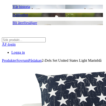
Vår historia
Hållbarhet
Bli återförsäljare
ÅF-login
Logga in
Produkter
Sovrum
Påslakan
2-Dels Set United States Light Marinblå