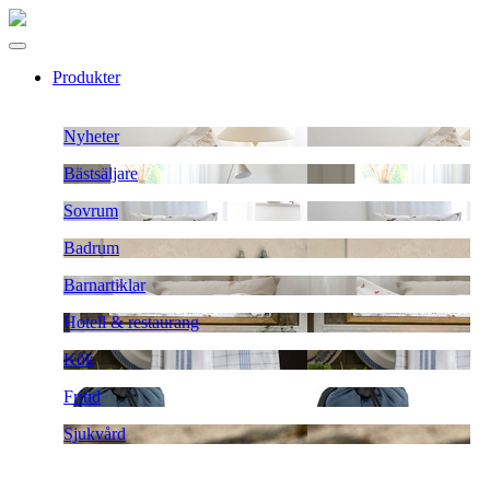
Produkter
Nyheter
Bästsäljare
Sovrum
Badrum
Barnartiklar
Hotell & restaurang
Kök
Fritid
Sjukvård