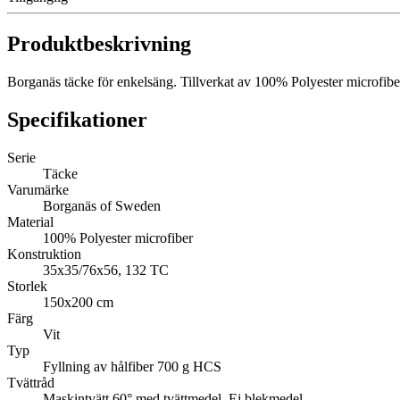
Produktbeskrivning
Borganäs täcke för enkelsäng. Tillverkat av 100% Polyester microfiber 
Specifikationer
Serie
Täcke
Varumärke
Borganäs of Sweden
Material
100% Polyester microfiber
Konstruktion
35x35/76x56, 132 TC
Storlek
150x200 cm
Färg
Vit
Typ
Fyllning av hålfiber 700 g HCS
Tvättråd
Maskintvätt 60° med tvättmedel. Ej blekmedel