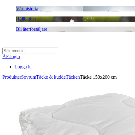
Vår historia
Hållbarhet
Bli återförsäljare
ÅF-login
Logga in
Produkter
Sovrum
Täcke & kudde
Täcken
Täcke 150x200 cm