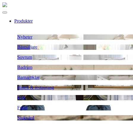
Produkter
Nyheter
Bästsäljare
Sovrum
Badrum
Barnartiklar
Hotell & restaurang
Kök
Fritid
Sjukvård