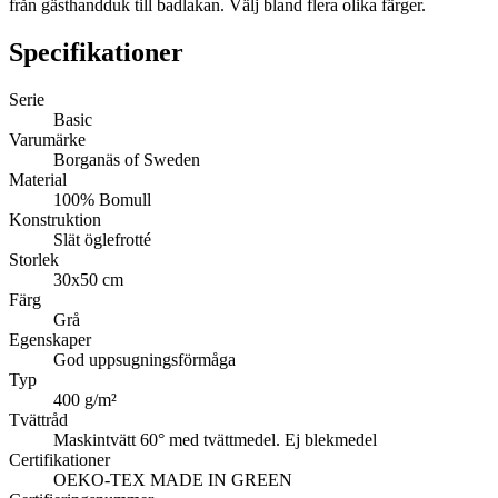
från gästhandduk till badlakan. Välj bland flera olika färger.
Specifikationer
Serie
Basic
Varumärke
Borganäs of Sweden
Material
100% Bomull
Konstruktion
Slät öglefrotté
Storlek
30x50 cm
Färg
Grå
Egenskaper
God uppsugningsförmåga
Typ
400 g/m²
Tvättråd
Maskintvätt 60° med tvättmedel. Ej blekmedel
Certifikationer
OEKO-TEX MADE IN GREEN