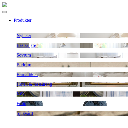
Produkter
Nyheter
Bästsäljare
Sovrum
Badrum
Barnartiklar
Hotell & restaurang
Kök
Fritid
Sjukvård