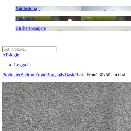
Vår historia
Hållbarhet
Bli återförsäljare
ÅF-login
Logga in
Produkter
Badrum
Frotté
Borganäs Basic
Basic Frotté 30x50 cm Grå