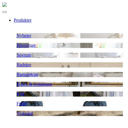
Produkter
Nyheter
Bästsäljare
Sovrum
Badrum
Barnartiklar
Hotell & restaurang
Kök
Fritid
Sjukvård