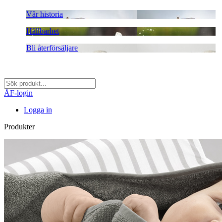
Vår historia
Hållbarhet
Bli återförsäljare
ÅF-login
Logga in
Produkter