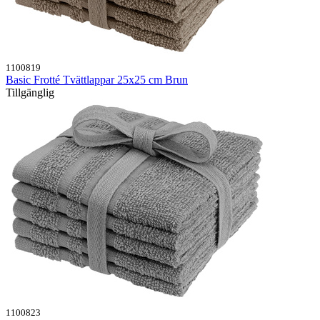
1100819
Basic Frotté Tvättlappar 25x25 cm Brun
Tillgänglig
1100823