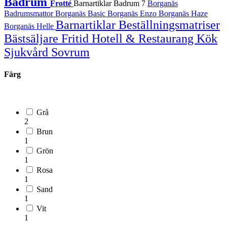
Badrum
Frotté
Barnartiklar Badrum
7
Borganäs
Badrumsmattor
Borganäs Basic
Borganäs Enzo
Borganäs Haze
Barnartiklar
Beställningsmatriser
Borganäs Helle
Bästsäljare
Fritid
Hotell & Restaurang
Kök
Sjukvård
Sovrum
Färg
Grå
2
Brun
1
Grön
1
Rosa
1
Sand
1
Vit
1