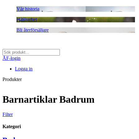
Vår historia
Hållbarhet
Bli återförsäljare
ÅF-login
Logga in
Produkter
Barnartiklar Badrum
Filter
Kategori