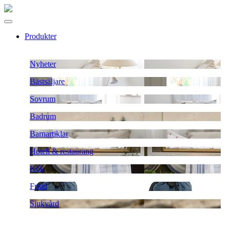
Produkter
Nyheter
Bästsäljare
Sovrum
Badrum
Barnartiklar
Hotell & restaurang
Kök
Fritid
Sjukvård