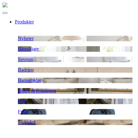
Produkter
Nyheter
Bästsäljare
Sovrum
Badrum
Barnartiklar
Hotell & restaurang
Kök
Fritid
Sjukvård