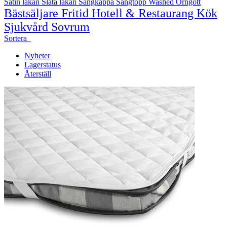
Satin lakan
Släta lakan
Sängkappa
Sängtopp
Washed
Örngott
Bästsäljare
Fritid
Hotell & Restaurang
Kök
Sjukvård
Sovrum
Sortera
Nyheter
Lagerstatus
Återställ