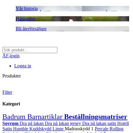
Vår historia
Hållbarhet
Bli återförsäljare
ÅF-login
Logga in
Produkter
Filter
Kategori
Badrum
Barnartiklar
Beställningsmatriser
Sovrum
Dra på lakan
Dra på lakan jersey
Dra på lakan satin
Hotell
Satin
Humble
Kuddskydd
Linne
Madrasskydd
1
Percale
Rolling