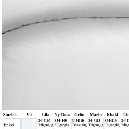
Storlek
Vit
Lila
Ny Rosa
Grön
Marin
Khaki
Li
3444105
3444109
3444110
3444112
3444119
3444
Enkel
Tillgänglig
Tillgänglig
Tillgänglig
Tillgänglig
Tillgänglig
Tillg