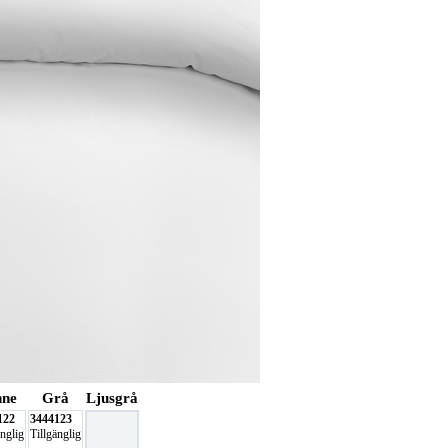
nne
Grå
Ljusgrå
122
3444123
änglig
Tillgänglig