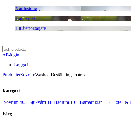
Vår historia
Hållbarhet
Bli återförsäljare
ÅF-login
Logga in
Produkter
Sovrum
Washed Beställningsmatris
Kategori
Sovrum
463
Sjukvård
11
Badrum
101
Barnartiklar
115
Hotell & 
Färg