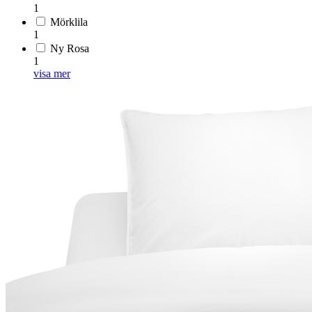
1
Mörklila
1
Ny Rosa
1
visa mer