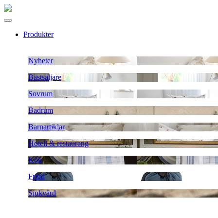
Produkter
Nyheter
Bästsäljare
Sovrum
Badrum
Barnartiklar
Hotell & restaurang
Kök
Fritid
Sjukvård