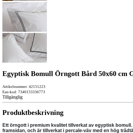
Egyptisk Bomull Örngott Bård 50x60 cm 
Artikelnummer: 42151223
Ean-kod: 7340153336773
Tillgänglig
Produktbeskrivning
Ett örngott i premium kvalitet tillverkat av egyptisk bomull
framsidan, och är tillverkat i percale-väv med en hög trådtät