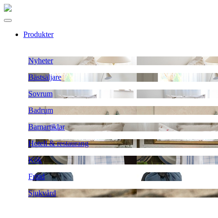
Produkter
Nyheter
Bästsäljare
Sovrum
Badrum
Barnartiklar
Hotell & restaurang
Kök
Fritid
Sjukvård