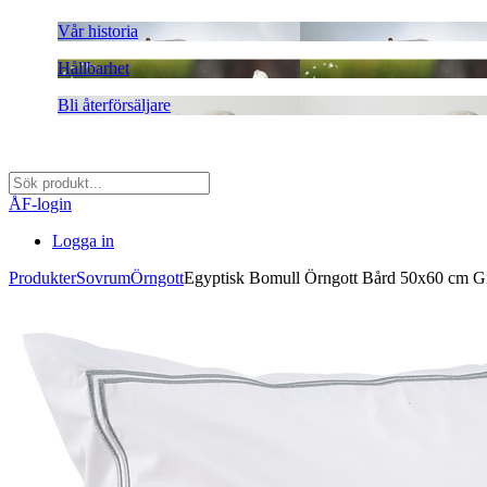
Vår historia
Hållbarhet
Bli återförsäljare
ÅF-login
Logga in
Produkter
Sovrum
Örngott
Egyptisk Bomull Örngott Bård 50x60 cm G