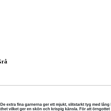
Grå
. De extra fina garnerna ger ett mjukt, slitstarkt tyg med lå
het vilket ger en skön och krispig känsla. För att örngottet s