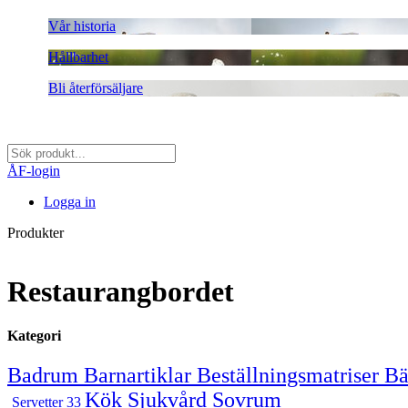
Vår historia
Hållbarhet
Bli återförsäljare
ÅF-login
Logga in
Produkter
Restaurangbordet
Kategori
Badrum
Barnartiklar
Beställningsmatriser
Bä
Kök
Sjukvård
Sovrum
Servetter
33