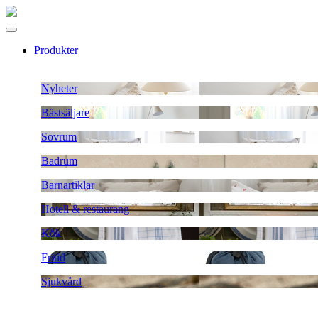
Produkter
Nyheter
Bästsäljare
Sovrum
Badrum
Barnartiklar
Hotell & restaurang
Kök
Fritid
Sjukvård