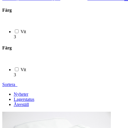
Färg
Vit
3
Färg
Vit
3
Sortera
Nyheter
Lagerstatus
Återställ