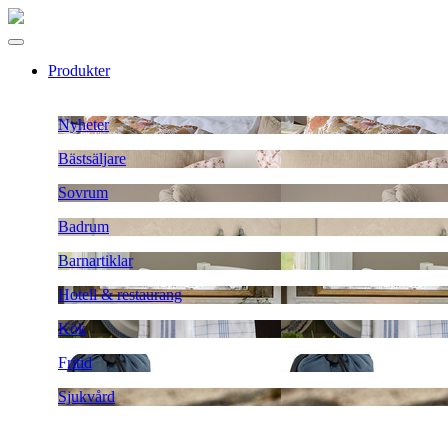
Produkter
Nyheter
Bästsäljare
Sovrum
Badrum
Barnartiklar
Hotell & restaurang
Kök
Fritid
Sjukvård