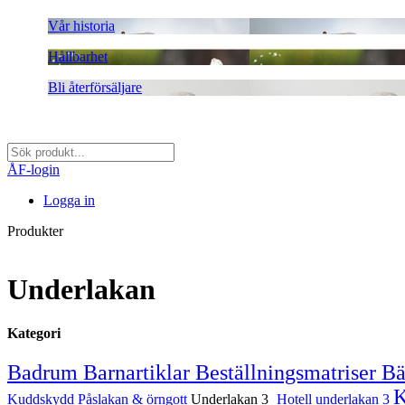
Vår historia
Hållbarhet
Bli återförsäljare
ÅF-login
Logga in
Produkter
Underlakan
Kategori
Badrum
Barnartiklar
Beställningsmatriser
Bä
Kuddskydd
Påslakan & örngott
Underlakan
3
Hotell underlakan
3