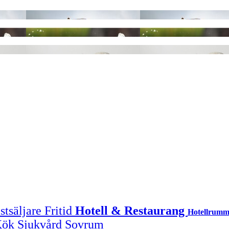
stsäljare
Fritid
Hotell & Restaurang
Hotellrum
Kök
Sjukvård
Sovrum