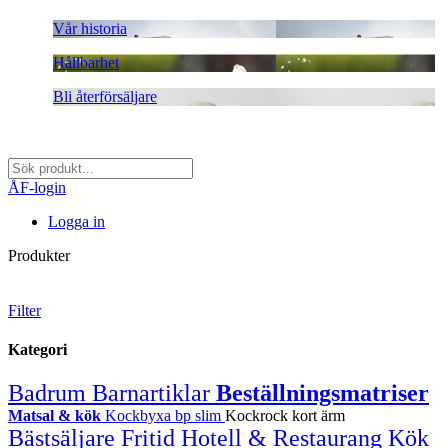
Vår historia
Hållbarhet
Bli återförsäljare
ÅF-login
Logga in
Produkter
Filter
Kategori
Badrum
Barnartiklar
Beställningsmatriser
Matsal & kök
Kockbyxa bp slim
Kockrock kort ärm
Bästsäljare
Fritid
Hotell & Restaurang
Kök