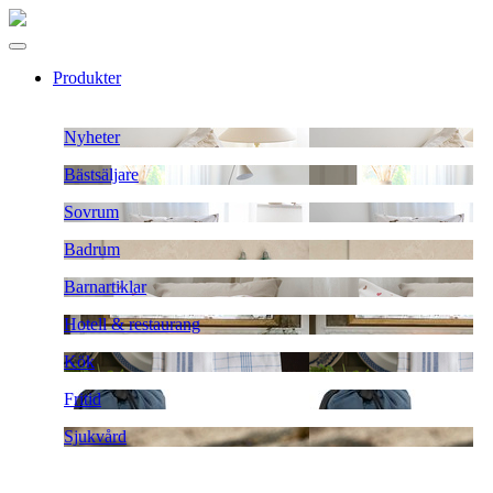
Produkter
Nyheter
Bästsäljare
Sovrum
Badrum
Barnartiklar
Hotell & restaurang
Kök
Fritid
Sjukvård