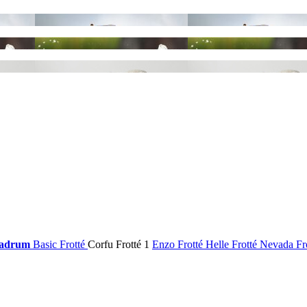
adrum
Basic Frotté
Corfu Frotté
1
Enzo Frotté
Helle Frotté
Nevada Fr