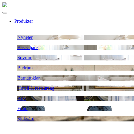
Produkter
Nyheter
Bästsäljare
Sovrum
Badrum
Barnartiklar
Hotell & restaurang
Kök
Fritid
Sjukvård