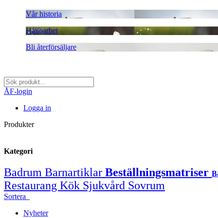
Vår historia
Hållbarhet
Bli återförsäljare
ÅF-login
Logga in
Produkter
Kategori
Badrum
Barnartiklar
Beställningsmatriser
B
Restaurang
Kök
Sjukvård
Sovrum
Sortera
Nyheter