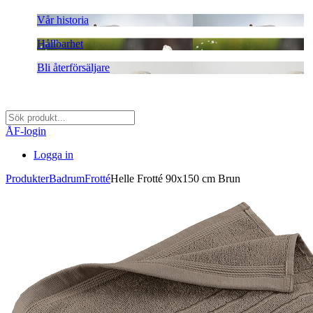
Vår historia
Hållbarhet
Bli återförsäljare
ÅF-login
Logga in
Produkter
Badrum
Frotté
Helle Frotté 90x150 cm Brun