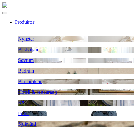
Produkter
Nyheter
Bästsäljare
Sovrum
Badrum
Barnartiklar
Hotell & restaurang
Kök
Fritid
Sjukvård