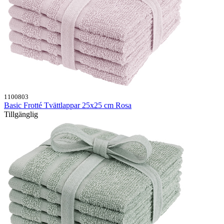
1100803
Basic Frotté Tvättlappar 25x25 cm Rosa
Tillgänglig