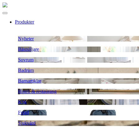
Produkter
Nyheter
Bästsäljare
Sovrum
Badrum
Barnartiklar
Hotell & restaurang
Kök
Fritid
Sjukvård