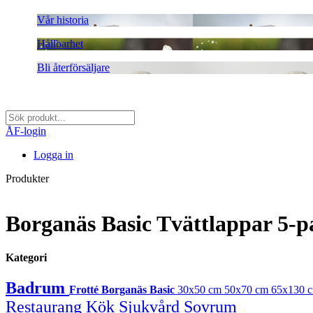
Vår historia
Hållbarhet
Bli återförsäljare
ÅF-login
Logga in
Produkter
Borganäs Basic Tvättlappar 5-p
Kategori
Badrum
Frotté
Borganäs Basic
30x50 cm
50x70 cm
65x130 
Restaurang
Kök
Sjukvård
Sovrum