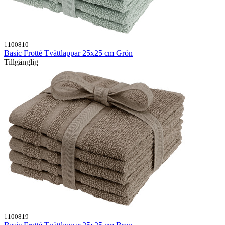
1100810
Basic Frotté Tvättlappar 25x25 cm Grön
Tillgänglig
1100819