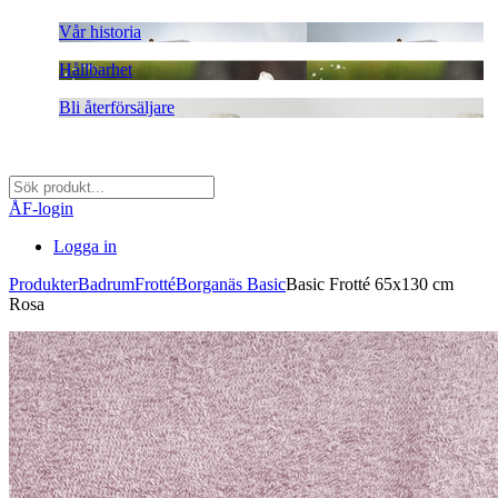
Vår historia
Hållbarhet
Bli återförsäljare
ÅF-login
Logga in
Produkter
Badrum
Frotté
Borganäs Basic
Basic Frotté 65x130 cm
Rosa