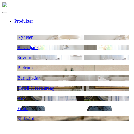
Produkter
Nyheter
Bästsäljare
Sovrum
Badrum
Barnartiklar
Hotell & restaurang
Kök
Fritid
Sjukvård