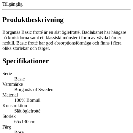
Tillgänglig
Produktbeskrivning
Borganäs Basic frotté är en slät öglefrotté. Badlakanet har hängare
på kortsidorna samt ett klassiskt mönster i form av vävda bårder
nedtill. Basic frotté har god absorptionsförmåga och finns i flera
olika storlekar och färger.
Specifikationer
Serie
Basic
Varumärke
Borganäs of Sweden
Material
100% Bomull
Konstruktion
Slät öglefrotté
Storlek
65x130 cm
Färg
Rosa