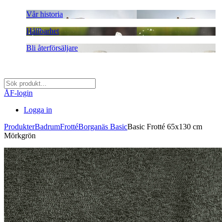
Vår historia
Hållbarhet
Bli återförsäljare
ÅF-login
Logga in
Produkter
Badrum
Frotté
Borganäs Basic
Basic Frotté 65x130 cm
Mörkgrön