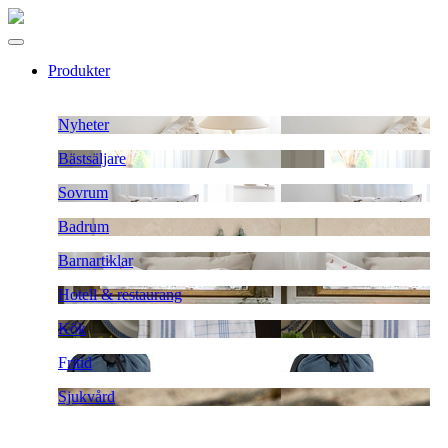
Produkter
Nyheter
Bästsäljare
Sovrum
Badrum
Barnartiklar
Hotell & restaurang
Kök
Fritid
Sjukvård