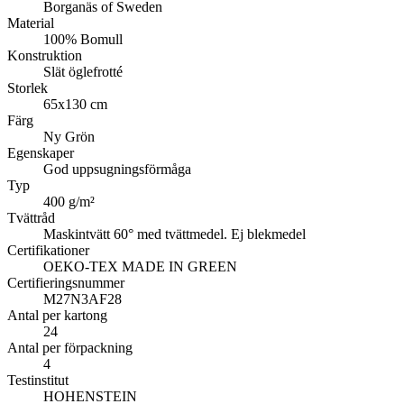
Borganäs of Sweden
Material
100% Bomull
Konstruktion
Slät öglefrotté
Storlek
65x130 cm
Färg
Ny Grön
Egenskaper
God uppsugningsförmåga
Typ
400 g/m²
Tvättråd
Maskintvätt 60° med tvättmedel. Ej blekmedel
Certifikationer
OEKO-TEX MADE IN GREEN
Certifieringsnummer
M27N3AF28
Antal per kartong
24
Antal per förpackning
4
Testinstitut
HOHENSTEIN