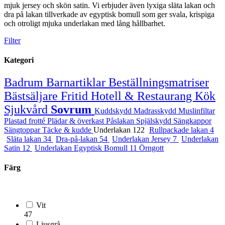
mjuk jersey och skön satin. Vi erbjuder även lyxiga släta lakan och
dra på lakan tillverkade av egyptisk bomull som ger svala, krispiga
och otroligt mjuka underlakan med lång hållbarhet.
Filter
Kategori
Badrum
Barnartiklar
Beställningsmatriser
Bästsäljare
Fritid
Hotell & Restaurang
Kök
Sjukvård
Sovrum
Kuddskydd
Madrasskydd
Muslinfiltar
Plastad frotté
Plädar & överkast
Påslakan
Spjälskydd
Sängkappor
Sängtoppar
Täcke & kudde
Underlakan
122
Rullpackade lakan
4
Släta lakan
34
Dra-på-lakan
54
Underlakan Jersey
7
Underlakan
Satin
12
Underlakan Egyptisk Bomull
11
Örngott
Färg
Vit
47
Ljusgrå