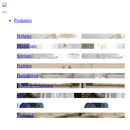
Produkter
Nyheter
Bästsäljare
Sovrum
Badrum
Barnartiklar
Hotell & restaurang
Kök
Fritid
Sjukvård