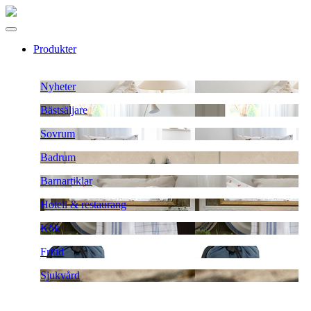
Produkter
Nyheter
Bästsäljare
Sovrum
Badrum
Barnartiklar
Hotell & restaurang
Kök
Fritid
Sjukvård