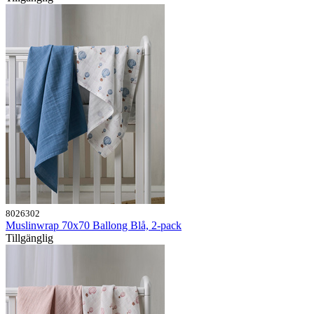
8026302
Muslinwrap 70x70 Ballong Blå, 2-pack
Tillgänglig