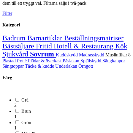
dem till ett tryggt val. Filtarna säljs i två-pack.
Filter
Kategori
Badrum
Barnartiklar
Beställningsmatriser
Bästsäljare
Fritid
Hotell & Restaurang
Kök
Sjukvård
Sovrum
Kuddskydd
Madrasskydd
Muslinfiltar
8
Plastad frotté
Plädar & överkast
Påslakan
Spjälskydd
Sängkappor
Sängtoppar
Täcke & kudde
Underlakan
Örngott
Färg
Grå
2
Brun
1
Grön
1