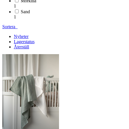
Mörklila
1
Sand
1
Sortera
Nyheter
Lagerstatus
Återställ