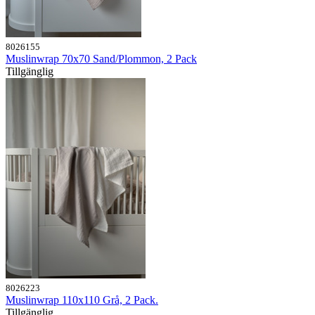
8026155
Muslinwrap 70x70 Sand/Plommon, 2 Pack
Tillgänglig
8026223
Muslinwrap 110x110 Grå, 2 Pack.
Tillgänglig