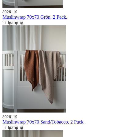
8026110
Muslinwrap 70x70 Grön, 2 Pack.
Tillgänglig
8026119
Muslinwrap 70x70 Sand/Tobacco, 2 Pack
Tillgänglig