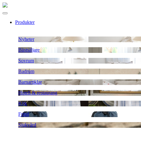
Produkter
Nyheter
Bästsäljare
Sovrum
Badrum
Barnartiklar
Hotell & restaurang
Kök
Fritid
Sjukvård