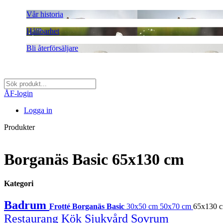
Vår historia
Hållbarhet
Bli återförsäljare
ÅF-login
Logga in
Produkter
Borganäs Basic 65x130 cm
Kategori
Badrum
Frotté
Borganäs Basic
30x50 cm
50x70 cm
65x130 
Restaurang
Kök
Sjukvård
Sovrum