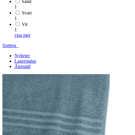
Sand
1
Svart
1
Vit
1
visa mer
Sortera
Nyheter
Lagerstatus
Återställ